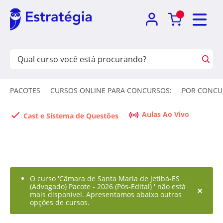
PACOTES
CURSOS ONLINE PARA CONCURSOS:
POR CONCU
Aulas Ao Vivo
Cast e Sistema de Questões
O curso 'Câmara de Santa Maria de Jetibá-ES
(Advogado) Pacote - 2026 (Pós-Edital) ' não está
×
mais disponível. Apresentamos abaixo outras
opções de cursos.