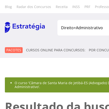
Blog
Radar dos Concursos
Receita
INSS
PRF
Professo
PACOTES
CURSOS ONLINE PARA CONCURSOS:
POR CONCU
O curso 'Câmara de Santa Maria de Jetibá-ES (Advogado) Di
Administrativo'.
Resultado da bus