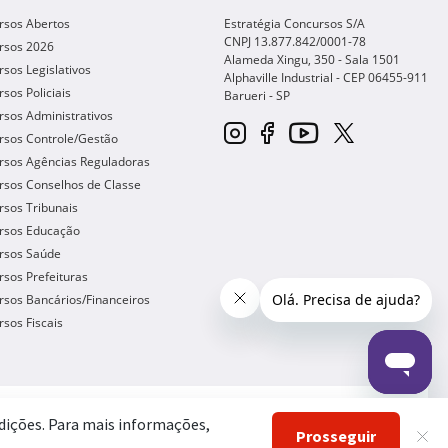
rsos Abertos
Estratégia Concursos S/A
CNPJ 13.877.842/0001-78
rsos 2026
Alameda Xingu, 350 - Sala 1501
sos Legislativos
Alphaville Industrial - CEP
06455-911
sos Policiais
Barueri
-
SP
sos Administrativos
rsos Controle/Gestão
rsos Agências Reguladoras
rsos Conselhos de Classe
sos Tribunais
rsos Educação
rsos Saúde
sos Prefeituras
sos Bancários/Financeiros
sos Fiscais