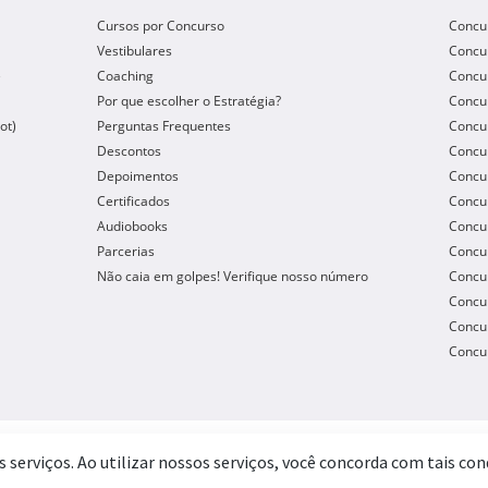
Cursos por Concurso
Concu
Vestibulares
Concu
e
Coaching
Concur
Por que escolher o Estratégia?
Concur
ot)
Perguntas Frequentes
Concur
Descontos
Concu
Depoimentos
Concu
Certificados
Concu
Audiobooks
Concur
Parcerias
Concu
Não caia em golpes! Verifique nosso número
Concu
Concur
Concur
Concur