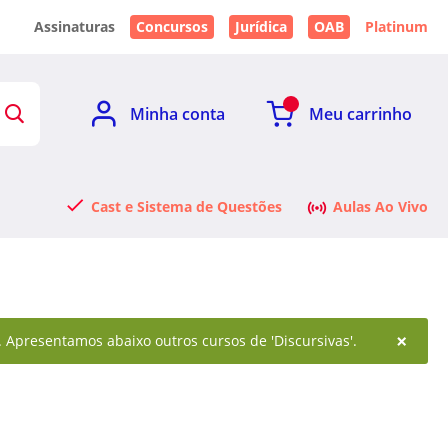
Assinaturas
Concursos
Jurídica
OAB
Platinum
Minha conta
Meu carrinho
Cast e Sistema de Questões
Aulas Ao Vivo
×
l. Apresentamos abaixo outros cursos de 'Discursivas'.