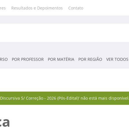
res
Resultados e Depoimentos
Contato
RSO
POR PROFESSOR
POR MATÉRIA
POR REGIÃO
VER TODOS
Discursiva S/ Correção - 2026 (Pós-Edital)' não está mais disponíve
ca