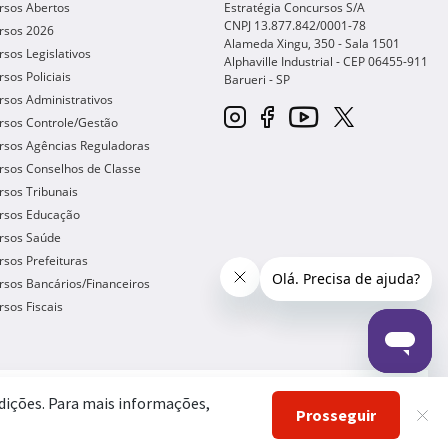
rsos Abertos
Estratégia Concursos S/A
CNPJ 13.877.842/0001-78
rsos 2026
Alameda Xingu, 350 - Sala 1501
sos Legislativos
Alphaville Industrial - CEP
06455-911
sos Policiais
Barueri
-
SP
sos Administrativos
rsos Controle/Gestão
rsos Agências Reguladoras
rsos Conselhos de Classe
sos Tribunais
rsos Educação
rsos Saúde
sos Prefeituras
sos Bancários/Financeiros
sos Fiscais