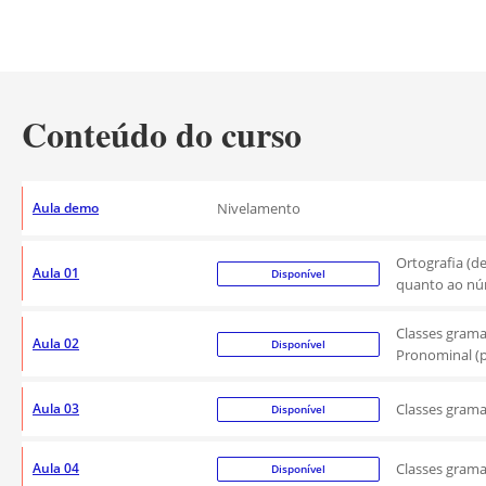
Conteúdo do curso
Aula demo
Nivelamento
Ortografia (d
Aula 01
Disponível
quanto ao núme
Classes gramat
Aula 02
Disponível
Pronominal (pr
Aula 03
Classes grama
Disponível
Aula 04
Classes gramat
Disponível