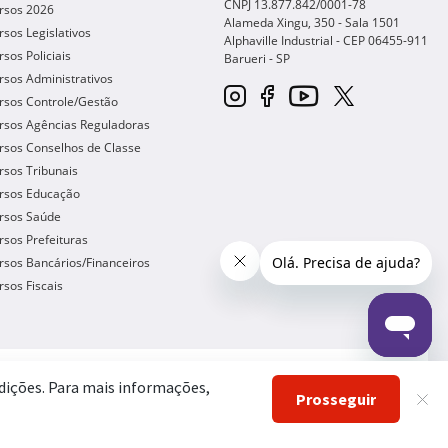
CNPJ 13.877.842/0001-78
rsos 2026
Alameda Xingu, 350 - Sala 1501
sos Legislativos
Alphaville Industrial - CEP
06455-911
sos Policiais
Barueri
-
SP
sos Administrativos
rsos Controle/Gestão
rsos Agências Reguladoras
rsos Conselhos de Classe
sos Tribunais
rsos Educação
rsos Saúde
sos Prefeituras
sos Bancários/Financeiros
sos Fiscais