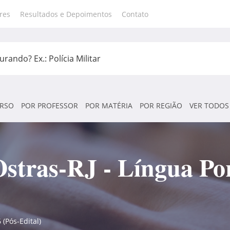
res
Resultados e Depoimentos
Contato
RSO
POR PROFESSOR
POR MATÉRIA
POR REGIÃO
VER TODOS
stras-RJ - Língua Por
(Pós-Edital)