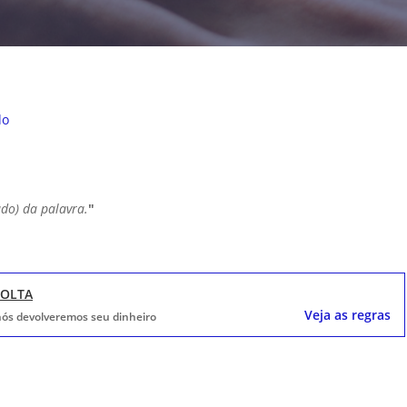
do
cado) da palavra.
"
VOLTA
Veja as regras
, nós devolveremos seu dinheiro