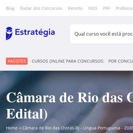
Blog
Radar dos Concursos
Receita
INSS
PRF
Professo
PACOTES
CURSOS ONLINE PARA CONCURSOS:
POR CONCU
Câmara de Rio das O
Edital)
Home
Câmara de Rio das Ostras-RJ - Língua Portuguesa - 2026 