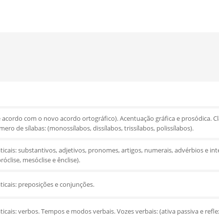
e acordo com o novo acordo ortográfico). Acentuação gráfica e prosódica. Cl
ro de sílabas: (monossílabos, dissílabos, trissílabos, polissílabos).
icais: substantivos, adjetivos, pronomes, artigos, numerais, advérbios e int
óclise, mesóclise e ênclise).
ticais: preposições e conjunções.
icais: verbos. Tempos e modos verbais. Vozes verbais: (ativa passiva e reflex