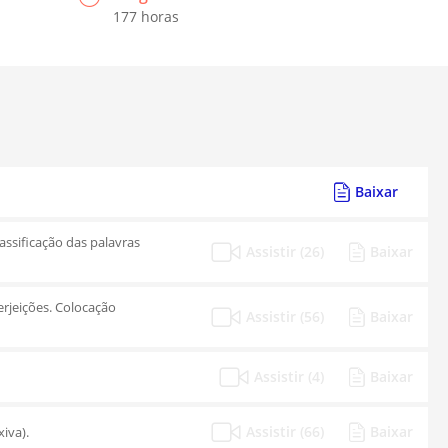
177 horas
Baixar
assificação das palavras
Assistir (26)
Baixar
erjeições. Colocação
Assistir (56)
Baixar
Assistir (4)
Baixar
Assistir (66)
Baixar
iva).