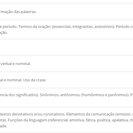
ormação das palavras.
 e período. Termos da oração: (essenciais, integrantes, acessórios). Períod
ação.
verbal e nominal.
al e nominal. Uso da crase.
ência dos significados). Sinônimos, antônimos, (homônimos e parônimos). Po
 textos denotativos e/ou conotativos. Elementos da comunicação (emissor,
nte). Funções da linguagem (referencial, emotiva, fática, poética, apelativa, m
dade.