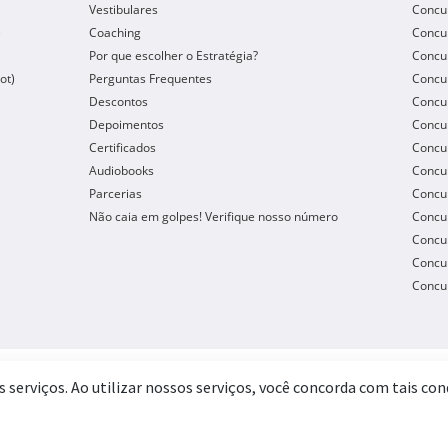
Vestibulares
Concu
e
Coaching
Concur
Por que escolher o Estratégia?
Concur
ot)
Perguntas Frequentes
Concur
Descontos
Concu
Depoimentos
Concu
Certificados
Concu
Audiobooks
Concur
Parcerias
Concu
Não caia em golpes! Verifique nosso número
Concu
Concur
Concur
Concur