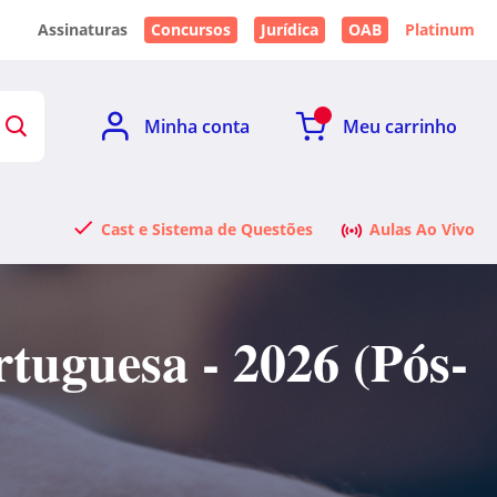
Assinaturas
Concursos
Jurídica
OAB
Platinum
Minha conta
Meu carrinho
Cast e Sistema de Questões
Aulas Ao Vivo
tuguesa - 2026 (Pós-