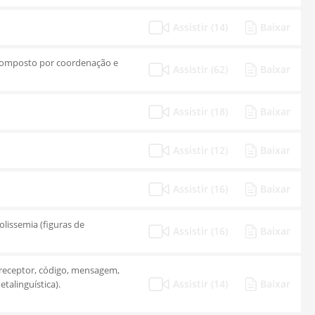
Assistir (14)
Baixar
o composto por coordenação e
Assistir (62)
Baixar
Assistir (18)
Baixar
Assistir (12)
Baixar
Assistir (16)
Baixar
lissemia (figuras de
Assistir (16)
Baixar
 receptor, código, mensagem,
Assistir (14)
Baixar
etalinguística).