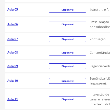
Aula 05
Estrutura e f
Disponível
Frase, oração
Aula 06
Disponível
por subordin
Aula 07
Pontuação.
Disponível
Aula 08
Concordância 
Disponível
Aula 09
Regência verb
Disponível
Semântica (ci
Aula 10
Disponível
linguagem).
Intelecção de
Aula 11
canal e refere
Disponível
Intertextuali