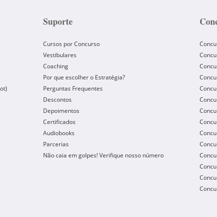
Suporte
Conc
Cursos por Concurso
Concu
Vestibulares
Concu
e
Coaching
Concur
Por que escolher o Estratégia?
Concur
ot)
Perguntas Frequentes
Concur
Descontos
Concu
Depoimentos
Concu
Certificados
Concu
Audiobooks
Concur
Parcerias
Concu
Não caia em golpes! Verifique nosso número
Concu
Concur
Concur
Concur