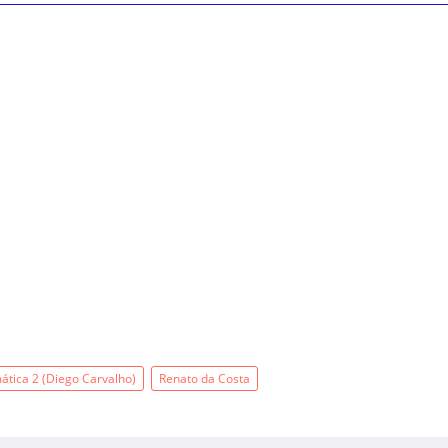
ática 2 (Diego Carvalho)
Renato da Costa