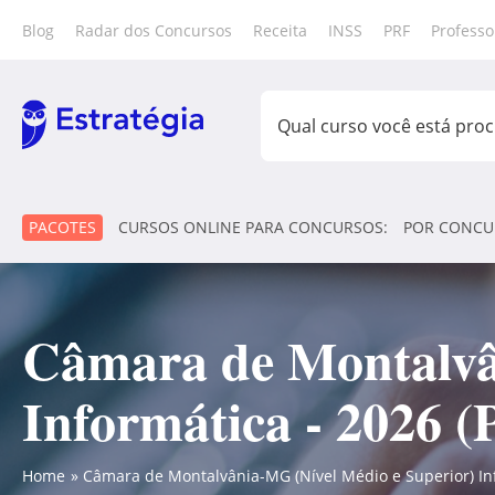
Blog
Radar dos Concursos
Receita
INSS
PRF
Professo
PACOTES
CURSOS ONLINE PARA CONCURSOS:
POR CONCU
Câmara de Montalvâ
Informática - 2026 (
Home
Câmara de Montalvânia-MG (Nível Médio e Superior) Info