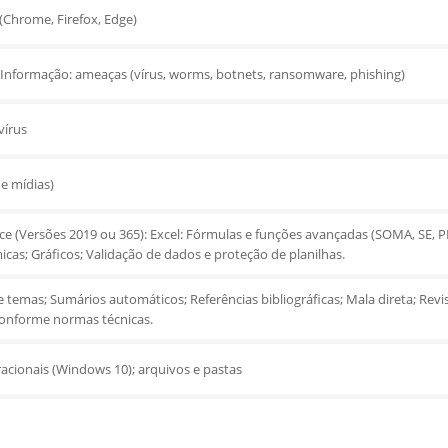
Chrome, Firefox, Edge)
Informação: ameaças (vírus, worms, botnets, ransomware, phishing)
vírus
 e mídias)
ice (Versões 2019 ou 365): Excel: Fórmulas e funções avançadas (SOMA, SE,
icas; Gráficos; Validação de dados e proteção de planilhas.
e temas; Sumários automáticos; Referências bibliográficas; Mala direta; Revi
onforme normas técnicas.
acionais (Windows 10); arquivos e pastas