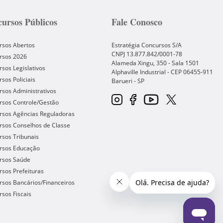
ursos Públicos
Fale Conosco
rsos Abertos
Estratégia Concursos S/A
CNPJ 13.877.842/0001-78
rsos 2026
Alameda Xingu, 350 - Sala 1501
sos Legislativos
Alphaville Industrial - CEP
06455-911
sos Policiais
Barueri
-
SP
sos Administrativos
rsos Controle/Gestão
rsos Agências Reguladoras
rsos Conselhos de Classe
sos Tribunais
rsos Educação
rsos Saúde
sos Prefeituras
sos Bancários/Financeiros
sos Fiscais