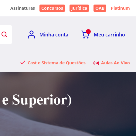
Assinaturas
Concursos
Jurídica
OAB
Platinum
Minha conta
Meu carrinho
Cast e Sistema de Questões
Aulas Ao Vivo
e Superior)