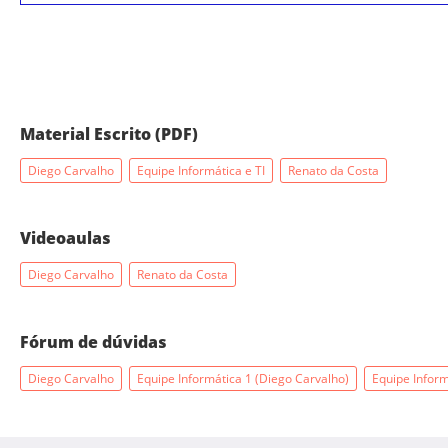
Material Escrito (PDF)
Diego Carvalho
Equipe Informática e TI
Renato da Costa
Videoaulas
Diego Carvalho
Renato da Costa
Fórum de dúvidas
Diego Carvalho
Equipe Informática 1 (Diego Carvalho)
Equipe Inform