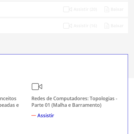
Assistir (20)
Baixar
Assistir (16)
Baixar
nceitos
Redes de Computadores: Topologias -
Re
abeadas e
Parte 01 (Malha e Barramento)
Par
Assistir