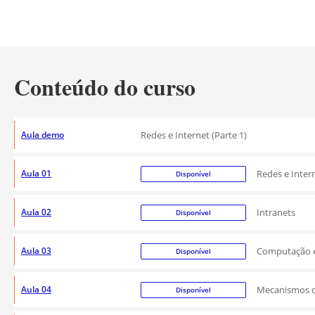
Conteúdo do curso
Aula demo
Redes e Internet (Parte 1)
Aula 01
Redes e Intern
Disponível
Aula 02
Intranets
Disponível
Aula 03
Computação 
Disponível
Aula 04
Mecanismos d
Disponível