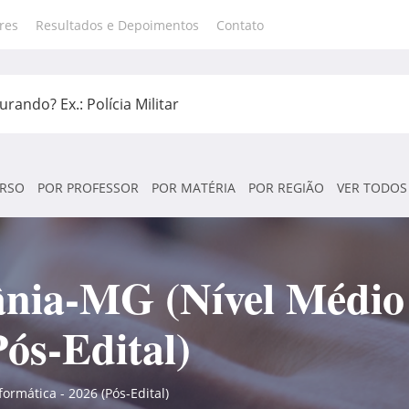
res
Resultados e Depoimentos
Contato
RSO
POR PROFESSOR
POR MATÉRIA
POR REGIÃO
VER TODOS
nia-MG (Nível Médio 
Pós-Edital)
rmática - 2026 (Pós-Edital)