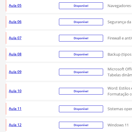
Aula 05
Navegadores (
Disponível
Aula 06
Segurança da 
Disponível
Aula 07
Firewall e anti
Disponível
Aula 08
Backup (tipos
Disponível
Microsoft Off
Aula 09
Disponível
Tabelas dinâm
Word: Estilos 
Aula 10
Disponível
Formatação c
Aula 11
Sistemas oper
Disponível
Aula 12
Windows 11
Disponível