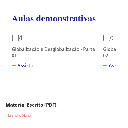
Aulas demonstrativas
Globalização e Desglobalização - Parte
Globalizaçã
01
02
Assistir
Assistir
Material Escrito (PDF)
Leandro Signori