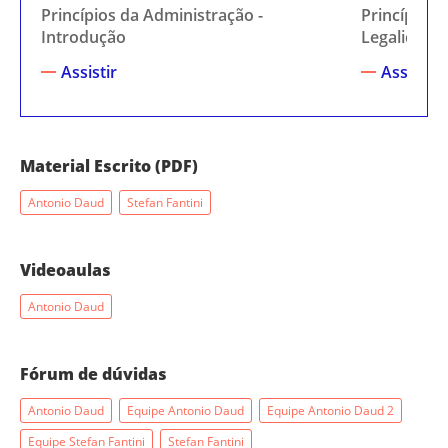
Princípios da Administração -
Princípios 
Introdução
Legalidade
Assistir
Assistir
Material Escrito (PDF)
Antonio Daud
Stefan Fantini
Videoaulas
Antonio Daud
Fórum de dúvidas
Antonio Daud
Equipe Antonio Daud
Equipe Antonio Daud 2
Equipe Stefan Fantini
Stefan Fantini