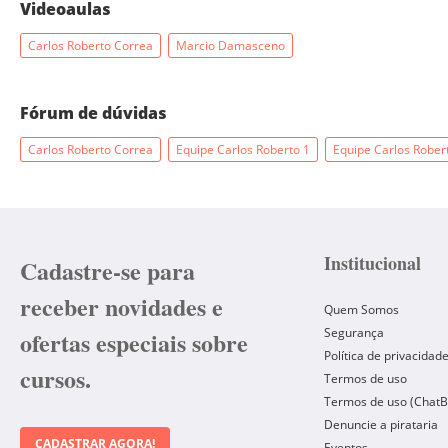
Videoaulas
Carlos Roberto Correa
Marcio Damasceno
Fórum de dúvidas
Carlos Roberto Correa
Equipe Carlos Roberto 1
Equipe Carlos Rober
Institucional
Cadastre-se para
receber novidades e
Quem Somos
Segurança
ofertas especiais sobre
Política de privacidad
cursos.
Termos de uso
Termos de uso (ChatB
Denuncie a pirataria
CADASTRAR AGORA!
Eventos