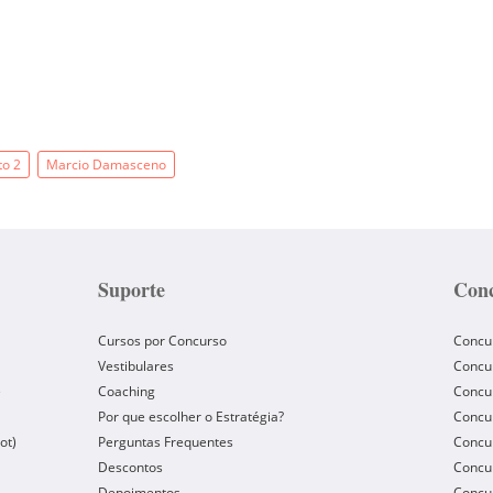
to 2
Marcio Damasceno
Suporte
Conc
Cursos por Concurso
Concu
Vestibulares
Concu
e
Coaching
Concur
Por que escolher o Estratégia?
Concur
ot)
Perguntas Frequentes
Concur
Descontos
Concu
Depoimentos
Concu