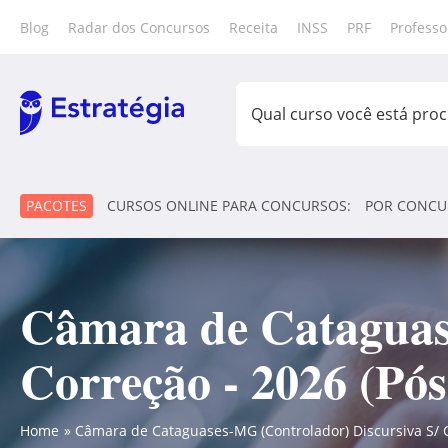
Blog
Radar dos Concursos
Receita
INSS
PRF
Professo
PACOTES
CURSOS ONLINE PARA CONCURSOS:
POR CONCU
Câmara de Cataguas
Correção - 2026 (Pós
Home
Câmara de Cataguases-MG (Controlador) Discursiva S/ Co