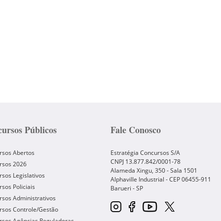
ursos Públicos
Fale Conosco
rsos Abertos
Estratégia Concursos S/A
CNPJ 13.877.842/0001-78
rsos 2026
Alameda Xingu, 350 - Sala 1501
sos Legislativos
Alphaville Industrial - CEP
06455-911
sos Policiais
Barueri
-
SP
sos Administrativos
rsos Controle/Gestão
rsos Agências Reguladoras