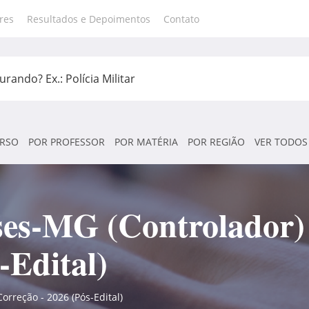
res
Resultados e Depoimentos
Contato
RSO
POR PROFESSOR
POR MATÉRIA
POR REGIÃO
VER TODOS
es-MG (Controlador) 
-Edital)
rreção - 2026 (Pós-Edital)