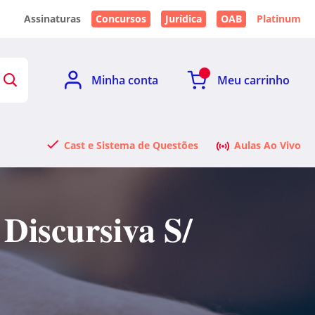
Assinaturas
Concursos
Jurídica
OAB
Platinum
Minha conta
Meu carrinho
Cast e Sistema de Questões
Aulas Ao Vivo
Discursiva S/