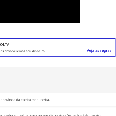
VOLTA
Veja as regras
, nós devolveremos seu dinheiro
mportância da escrita manuscrita.
a produção textual para provas discursivas (Aspectos Estruturais).