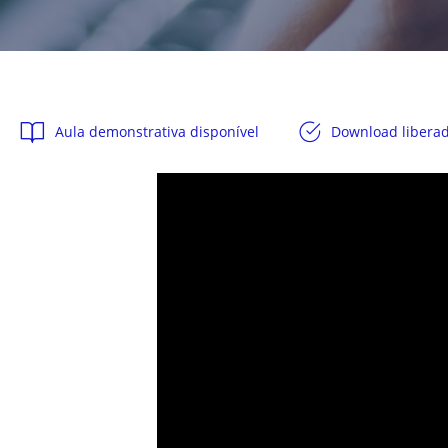
Aula demonstrativa disponível
Download libera