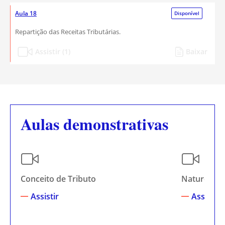
Aula 18
Disponível
Repartição das Receitas Tributárias.
Assistir (1)
Baixar
Aulas demonstrativas
Conceito de Tributo
Natureza Ju
Assistir
Assistir