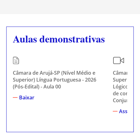
Aulas demonstrativas
Câmara de Arujá-SP (Nível Médio e
Câmara de 
Superior) Língua Portuguesa - 2026
Superior) M
(Pós-Edital) - Aula 00
Lógico - 20
de conjunt
Baixar
Conjunto
Assistir