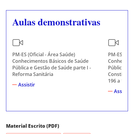
Aulas demonstrativas
PM-ES (Oficial - Área Saúde)
PM-ES (Ofic
Conhecimentos Básicos de Saúde
Conhecimen
Pública e Gestão de Saúde parte I -
Pública e G
Reforma Sanitária
Constituiçã
196 a 198
Assistir
Assistir
Material Escrito (PDF)