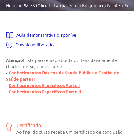
Home
PM-ES (Oficial - Farmacêutico Bioquímico) Pacote + Sis
Aula demonstrativa disponível
Download liberado
Atenção
! Este pacote não aborda os itens devidamente
citados nos seguintes cursos:
-
Conhecimentos Básicos de Saúde Pública e Gestão de
Saúde parte II
-
Conhecimentos Específicos Parte I
-
Conhecimentos Específicos Parte II
Certificado
Ao final do curso receba um certificado de conclusão