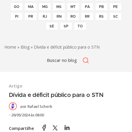
GO
MA
MG
MS
MT
PA
PB
PE
PI
PR
RJ
RN
RO
RR
RS
SC
SE
SP
TO
Home
»
Blog
» Dívida e déficit público para o STN
Artigo
Dívida e déficit público para o STN
por
Rafael Scherb
26/05/2024 às 08:00
Compartilhe