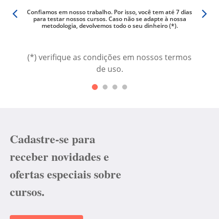
er qual
Confiamos em nosso trabalho. Por isso, você tem até 7 dias
Não há
os são
para testar nossos cursos. Caso não se adapte à nossa
videoa
metodologia, devolvemos todo o seu dinheiro (*).
(*) verifique as condições em nossos termos
de uso.
Cadastre-se para
receber novidades e
ofertas especiais sobre
cursos.