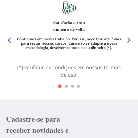
Satisfação ou seu
dinheiro de volta
er qual
Confiamos em nosso trabalho. Por isso, você tem até 7 dias
Não há
os são
para testar nossos cursos. Caso não se adapte à nossa
videoa
metodologia, devolvemos todo o seu dinheiro (*).
(*) verifique as condições em nossos termos
de uso.
Cadastre-se para
receber novidades e