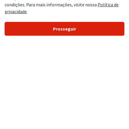
Concursos Públicos
Concursos Abertos
Concursos 2026
Concursos Legislativos
Concursos Policiais
Concursos Administrativos
Concursos Controle/Gestão
Concursos Agências Reguladoras
Concursos Conselhos de Classe
Concursos Tribunais
Concursos Educação
Concursos Saúde
Concursos Prefeituras
Concursos Bancários/Financeiros
Concursos Fiscais
Fale Conosco