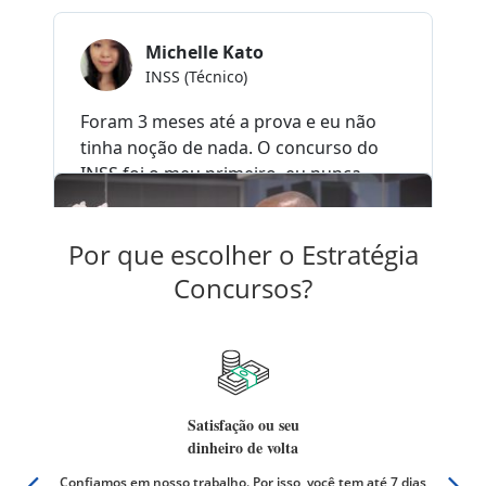
Por que escolher o Estratégia
Concursos?
Satisfação ou seu
dinheiro de volta
er qual
Confiamos em nosso trabalho. Por isso, você tem até 7 dias
Não há