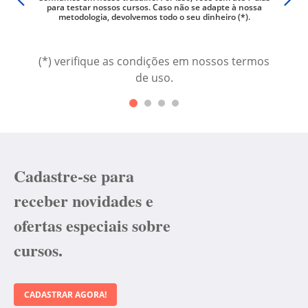
os são
para testar nossos cursos. Caso não se adapte à nossa
videoa
metodologia, devolvemos todo o seu dinheiro (*).
(*) verifique as condições em nossos termos
de uso.
Cadastre-se para
receber novidades e
ofertas especiais sobre
cursos.
CADASTRAR AGORA!