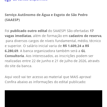
Serviço Autônomo de Água e Esgoto de São Pedro
(SAAESP)
Foi
publicado outro edital
do ​SAAESP! São ofertadas
17
vagas
imediatas
, além de formação em
cadastro de reserva
,
para diversos cargos de níveis fundamental, médio, técnico
e superior. O salário inicial varia de
R$ 1.609,24 a R$
6.280,69
. A banca organizadora também será a
GL
Consultoria
. Aos interessados, as inscrições podem ser
realizadas entre 22 de junho e 21 de julho de 2026, através
do site da banca.
Aqui você vai ter acesso ao material que MAIS aprova!
Confira abaixo as informações do edital publicado: