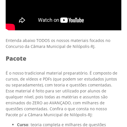
Entenda abaixo TODOS os nossos materiais focados no
Concurso da Câmara Municipal de Nilópolis-RJ.
Pacote
É o nosso tradicional material preparatório. É composto de
cursos, de vídeos e PDFs (que podem ser estudados juntos
ou separadamente), com teoria e questões comentadas.
Esse material é feito para ser utilizado por alunos de
qualquer nível, pois todas as matérias e assuntos são
ensinados do ZERO ao AVANÇADO, com milhares de
questões comentadas. Confira o que consta no nosso
Pacote p/ a Câmara Municipal de Nilópolis-RJ:
Curso
: teoria completa e milhares de questões