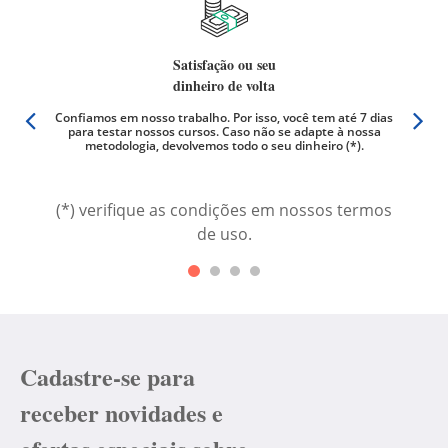
Satisfação ou seu
dinheiro de volta
er qual
Confiamos em nosso trabalho. Por isso, você tem até 7 dias
Não há
os são
para testar nossos cursos. Caso não se adapte à nossa
videoa
metodologia, devolvemos todo o seu dinheiro (*).
(*) verifique as condições em nossos termos
de uso.
Cadastre-se para
receber novidades e