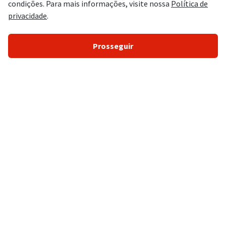
Concursos Abertos
Concursos 2026
Concursos Legislativos
Concursos Policiais
Concursos Administrativos
Concursos Controle/Gestão
Concursos Agências Reguladoras
Concursos Conselhos de Classe
Concursos Tribunais
Concursos Educação
Concursos Saúde
Concursos Prefeituras
Concursos Bancários/Financeiros
Concursos Fiscais
Fale Conosco