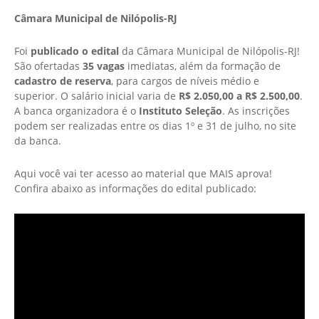
Câmara Municipal de Nilópolis-RJ
Foi
publicado o edital
da Câmara Municipal de Nilópolis-RJ!
São ofertadas
35 vagas
imediatas, além da formação de
cadastro de reserva
, para cargos de níveis médio e
superior. O salário inicial varia de
R$ 2.050,00 a R$ 2.500,00
.
A banca organizadora é o
Instituto Seleção
. As inscrições
podem ser realizadas entre os dias 1º e 31 de julho, no site
da banca.
Aqui você vai ter acesso ao material que MAIS aprova!
Confira abaixo as informações do edital publicado: