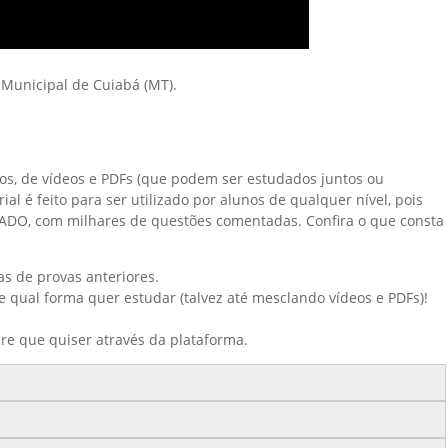
Municipal de Cuiabá (MT).
sos, de vídeos e PDFs (que podem ser estudados juntos ou
l é feito para ser utilizado por alunos de qualquer nível, pois
ADO, com milhares de questões comentadas. Confira o que consta
s de provas anteriores.
e qual forma quer estudar (talvez até mesclando vídeos e PDFs)!
re que quiser através da plataforma.