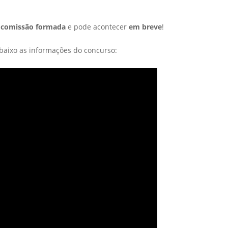
m
comissão formada
e pode acontecer
em breve
!
abaixo as informações do concurso: