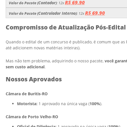
R$ 69,90
Contador
Valor do Pacote (
)
: 12x
R$ 69,90
Controlador Interno
Valor do Pacote (
)
: 12x
Compromisso de Atualização Pós-Edital
Quando o edital de um concurso é publicado, é comum que as 
até adicionem novas matérias inteiras).
Mas não tem problema, adquirindo o nosso pacote,
você garant
sem custo adicional
.
Nossos Aprovados
Câmara de Buritis-RO
Motorista:
1 aprovado na única vaga (
100%
).
Câmara de Porto Velho-RO
Oficial de Diligência:
1 aprovado na única vaga (
100%
).