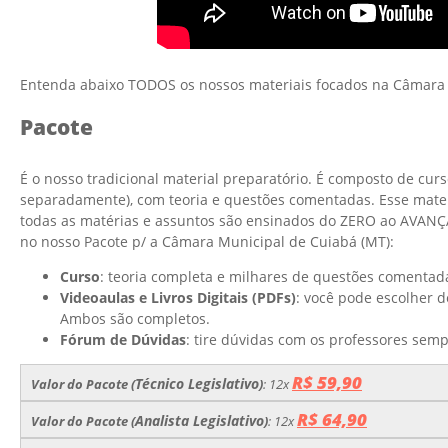
Entenda abaixo TODOS os nossos materiais focados na Câmara 
Pacote
É o nosso tradicional material preparatório. É composto de cur
separadamente), com teoria e questões comentadas. Esse materia
todas as matérias e assuntos são ensinados do ZERO ao AVANÇ
no nosso Pacote p/ a Câmara Municipal de Cuiabá (MT):
Curso
: teoria completa e milhares de questões comentada
Videoaulas e Livros Digitais (PDFs)
: você pode escolher d
Ambos são completos.
Fórum de Dúvidas
: tire dúvidas com os professores semp
R$ 59,90
Técnico Legislativo
Valor do Pacote (
)
: 12x
R$ 64,90
Analista Legislativo
Valor do Pacote (
)
: 12x