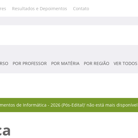
res
Resultados e Depoimentos
Contato
RSO
POR PROFESSOR
POR MATÉRIA
POR REGIÃO
VER TODOS
entos de Informática - 2026 (Pós-Edital)' não está mais disponível
ca