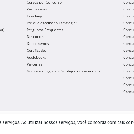
Cursos por Concurso
Concu
Vestibulares
Concu
e
Coaching
Concur
Por que escolher o Estratégia?
Concur
ot)
Perguntas Frequentes
Concur
Descontos
Concu
Depoimentos
Concu
Certificados
Concu
Audiobooks
Concur
Parcerias
Concu
Não caia em golpes! Verifique nosso número
Concu
Concur
Concur
Concur