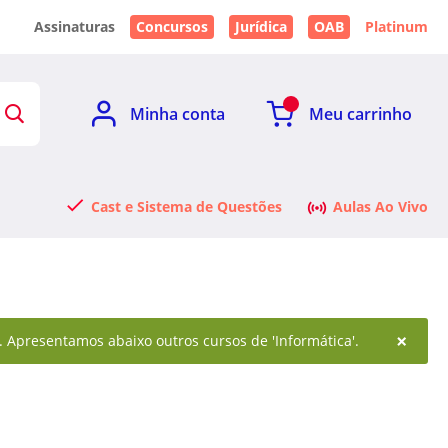
Assinaturas
Concursos
Jurídica
OAB
Platinum
Minha conta
Meu carrinho
Cast e Sistema de Questões
Aulas Ao Vivo
×
. Apresentamos abaixo outros cursos de 'Informática'.