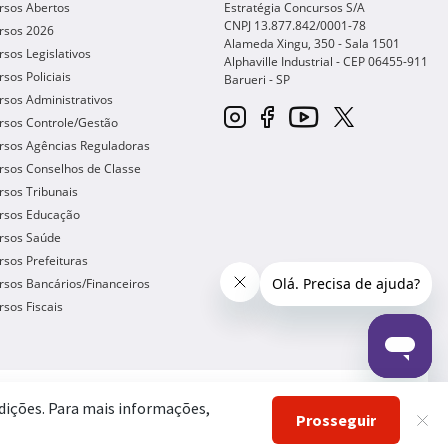
rsos Abertos
Estratégia Concursos S/A
CNPJ 13.877.842/0001-78
rsos 2026
Alameda Xingu, 350 - Sala 1501
sos Legislativos
Alphaville Industrial - CEP
06455-911
sos Policiais
Barueri
-
SP
sos Administrativos
rsos Controle/Gestão
rsos Agências Reguladoras
rsos Conselhos de Classe
sos Tribunais
rsos Educação
rsos Saúde
sos Prefeituras
sos Bancários/Financeiros
sos Fiscais