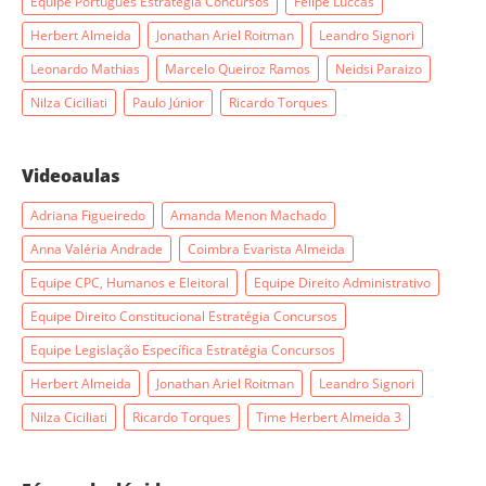
Equipe Português Estratégia Concursos
Felipe Luccas
Herbert Almeida
Jonathan Ariel Roitman
Leandro Signori
Leonardo Mathias
Marcelo Queiroz Ramos
Neidsi Paraizo
Nilza Ciciliati
Paulo Júnior
Ricardo Torques
Videoaulas
Adriana Figueiredo
Amanda Menon Machado
Anna Valéria Andrade
Coimbra Evarista Almeida
Equipe CPC, Humanos e Eleitoral
Equipe Direito Administrativo
Equipe Direito Constitucional Estratégia Concursos
Equipe Legislação Específica Estratégia Concursos
Herbert Almeida
Jonathan Ariel Roitman
Leandro Signori
Nilza Ciciliati
Ricardo Torques
Time Herbert Almeida 3