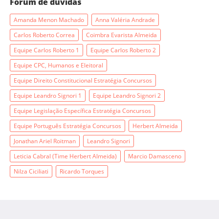
Fórum de dúvidas
Amanda Menon Machado
Anna Valéria Andrade
Carlos Roberto Correa
Coimbra Evarista Almeida
Equipe Carlos Roberto 1
Equipe Carlos Roberto 2
Equipe CPC, Humanos e Eleitoral
Equipe Direito Constitucional Estratégia Concursos
Equipe Leandro Signori 1
Equipe Leandro Signori 2
Equipe Legislação Específica Estratégia Concursos
Equipe Português Estratégia Concursos
Herbert Almeida
Jonathan Ariel Roitman
Leandro Signori
Leticia Cabral (Time Herbert Almeida)
Marcio Damasceno
Nilza Ciciliati
Ricardo Torques