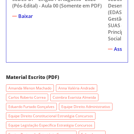
(Pós-Edital) - Aula 00 (Somente em PDF)
Desenvolvim
(EDAS) Fun
Baixar
Gestão e M
SUAS - 2026
Princípios 
Social
Assistir
Material Escrito (PDF)
Amanda Menon Machado
Anna Valéria Andrade
Carlos Roberto Correa
Coimbra Evarista Almeida
Eduardo Furtado Gonçalves
Equipe Direito Administrativo
Equipe Direito Constitucional Estratégia Concursos
Equipe Legislação Específica Estratégia Concursos