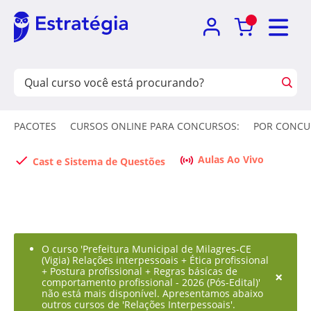
PACOTES
CURSOS ONLINE PARA CONCURSOS:
POR CONCU
Aulas Ao Vivo
Cast e Sistema de Questões
O curso 'Prefeitura Municipal de Milagres-CE
(Vigia) Relações interpessoais + Ética profissional
+ Postura profissional + Regras básicas de
×
comportamento profissional - 2026 (Pós-Edital)'
não está mais disponível. Apresentamos abaixo
outros cursos de 'Relações Interpessoais'.