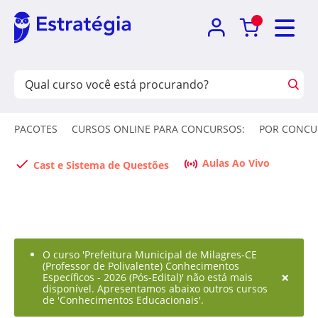
PACOTES
CURSOS ONLINE PARA CONCURSOS:
POR CONCU
Aulas Ao Vivo
Cast e Sistema de Questões
O curso 'Prefeitura Municipal de Milagres-CE
(Professor de Polivalente) Conhecimentos
×
Específicos - 2026 (Pós-Edital)' não está mais
disponível. Apresentamos abaixo outros cursos
de 'Conhecimentos Educacionais'.