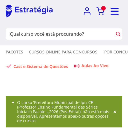
PACOTES
CURSOS ONLINE PARA CONCURSOS:
POR CONCU
Aulas Ao Vivo
Cast e Sistema de Questões
O curso 'Prefeitura Municipal de Ipu-CE
(Professor Ensino Fundamental das Séries
×
Iniciais) Pacote - 2026 (Pós-Edital)' não está mais
disponível. Apresentamos abaixo outras opções
de cursos.