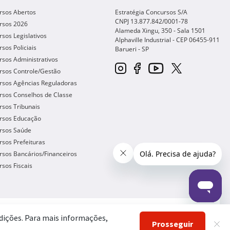
rsos Abertos
Estratégia Concursos S/A
CNPJ 13.877.842/0001-78
rsos 2026
Alameda Xingu, 350 - Sala 1501
sos Legislativos
Alphaville Industrial - CEP
06455-911
sos Policiais
Barueri
-
SP
sos Administrativos
rsos Controle/Gestão
rsos Agências Reguladoras
rsos Conselhos de Classe
sos Tribunais
rsos Educação
rsos Saúde
sos Prefeituras
sos Bancários/Financeiros
sos Fiscais