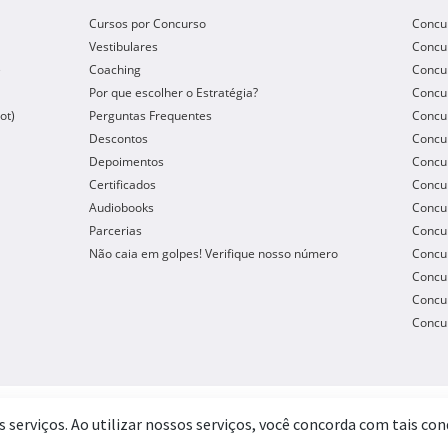
Cursos por Concurso
Concu
Vestibulares
Concu
e
Coaching
Concur
Por que escolher o Estratégia?
Concur
ot)
Perguntas Frequentes
Concur
Descontos
Concu
Depoimentos
Concu
Certificados
Concu
Audiobooks
Concur
Parcerias
Concu
Não caia em golpes! Verifique nosso número
Concu
Concur
Concur
Concur