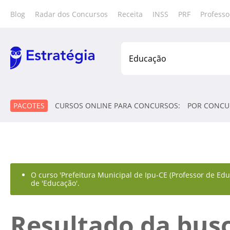
Blog
Radar dos Concursos
Receita
INSS
PRF
Professo
PACOTES
CURSOS ONLINE PARA CONCURSOS:
POR CONCU
O curso 'Prefeitura Municipal de Ipu-CE (Professor de Edu
de 'Educação'.
Resultado da bus