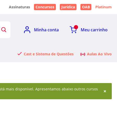
Assinaturas
Concursos
Jurídica
OAB
Platinum
Minha conta
Meu carrinho
Cast e Sistema de Questões
Aulas Ao Vivo
 está mais disponível. Apresentamos abaixo outros cursos
×