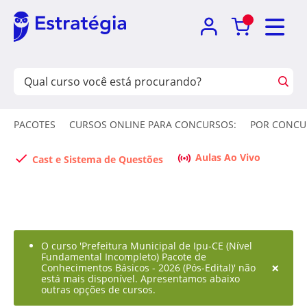
PACOTES
CURSOS ONLINE PARA CONCURSOS:
POR CONCU
Aulas Ao Vivo
Cast e Sistema de Questões
O curso 'Prefeitura Municipal de Ipu-CE (Nível
Fundamental Incompleto) Pacote de
×
Conhecimentos Básicos - 2026 (Pós-Edital)' não
está mais disponível. Apresentamos abaixo
outras opções de cursos.