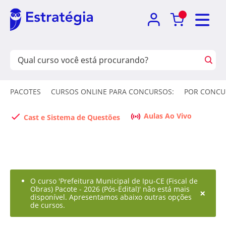
PACOTES
CURSOS ONLINE PARA CONCURSOS:
POR CONCU
Aulas Ao Vivo
Cast e Sistema de Questões
O curso 'Prefeitura Municipal de Ipu-CE (Fiscal de
Obras) Pacote - 2026 (Pós-Edital)' não está mais
×
disponível. Apresentamos abaixo outras opções
de cursos.