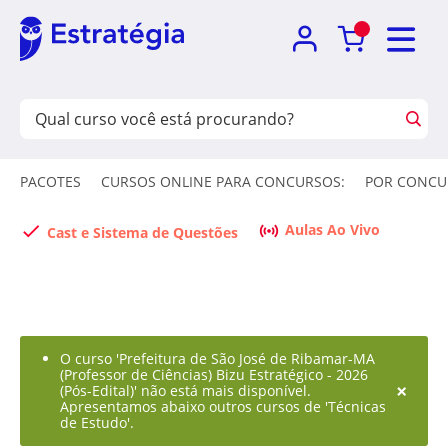
PACOTES
CURSOS ONLINE PARA CONCURSOS:
POR CONCU
Aulas Ao Vivo
Cast e Sistema de Questões
O curso 'Prefeitura de São José de Ribamar-MA
(Professor de Ciências) Bizu Estratégico - 2026
×
(Pós-Edital)' não está mais disponível.
Apresentamos abaixo outros cursos de 'Técnicas
de Estudo'.