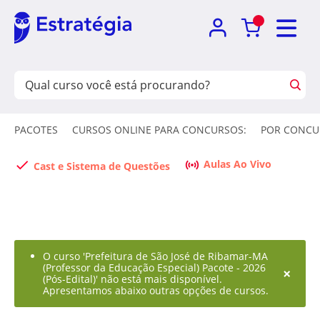
PACOTES
CURSOS ONLINE PARA CONCURSOS:
POR CONCU
Aulas Ao Vivo
Cast e Sistema de Questões
O curso 'Prefeitura de São José de Ribamar-MA
(Professor da Educação Especial) Pacote - 2026
×
(Pós-Edital)' não está mais disponível.
Apresentamos abaixo outras opções de cursos.