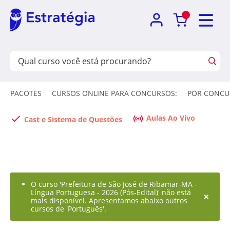
PACOTES
CURSOS ONLINE PARA CONCURSOS:
POR CONCU
Aulas Ao Vivo
Cast e Sistema de Questões
O curso 'Prefeitura de São José de Ribamar-MA -
Língua Portuguesa - 2026 (Pós-Edital)' não está
×
mais disponível. Apresentamos abaixo outros
cursos de 'Português'.