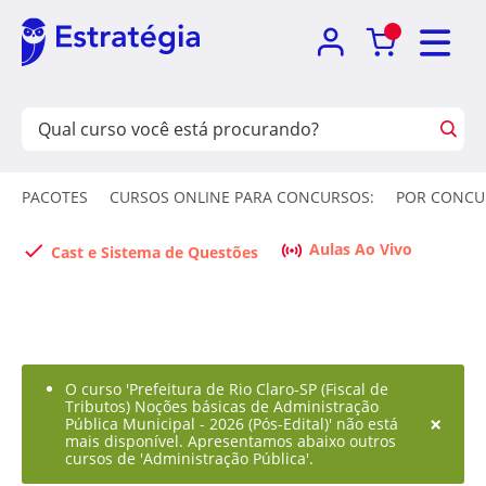
PACOTES
CURSOS ONLINE PARA CONCURSOS:
POR CONCU
Aulas Ao Vivo
Cast e Sistema de Questões
O curso 'Prefeitura de Rio Claro-SP (Fiscal de
Tributos) Noções básicas de Administração
×
Pública Municipal - 2026 (Pós-Edital)' não está
mais disponível. Apresentamos abaixo outros
cursos de 'Administração Pública'.