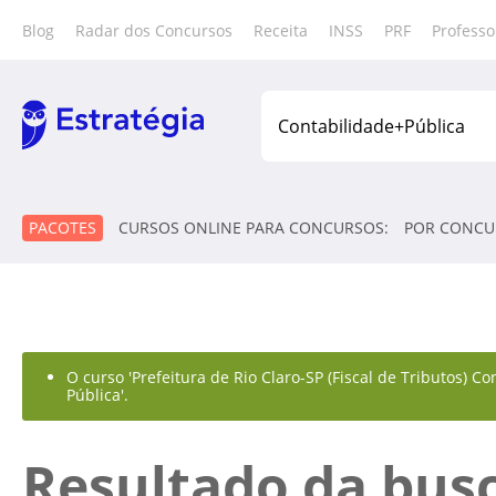
Blog
Radar dos Concursos
Receita
INSS
PRF
Professo
PACOTES
CURSOS ONLINE PARA CONCURSOS:
POR CONCU
O curso 'Prefeitura de Rio Claro-SP (Fiscal de Tributos) C
Pública'.
Resultado da bus