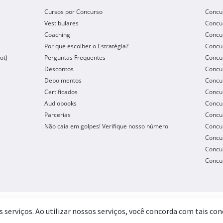
Cursos por Concurso
Concu
Vestibulares
Concu
e
Coaching
Concur
Por que escolher o Estratégia?
Concur
ot)
Perguntas Frequentes
Concur
Descontos
Concu
Depoimentos
Concu
Certificados
Concu
Audiobooks
Concur
Parcerias
Concu
Não caia em golpes! Verifique nosso número
Concu
Concur
Concur
Concur