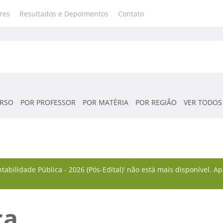
res
Resultados e Depoimentos
Contato
RSO
POR PROFESSOR
POR MATÉRIA
POR REGIÃO
VER TODOS
ontabilidade Pública - 2026 (Pós-Edital)' não está mais disponível.
ca