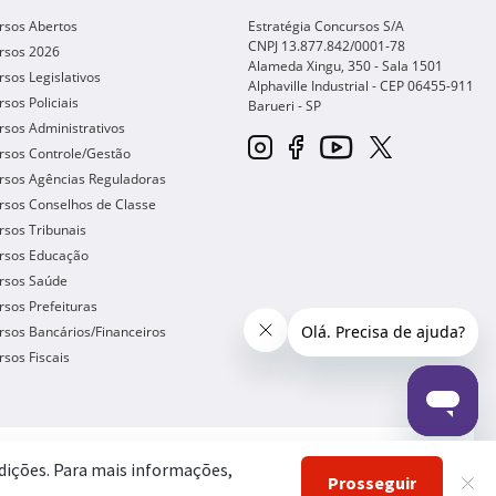
rsos Abertos
Estratégia Concursos S/A
CNPJ 13.877.842/0001-78
rsos 2026
Alameda Xingu, 350 - Sala 1501
sos Legislativos
Alphaville Industrial - CEP
06455-911
sos Policiais
Barueri
-
SP
sos Administrativos
rsos Controle/Gestão
rsos Agências Reguladoras
rsos Conselhos de Classe
sos Tribunais
rsos Educação
rsos Saúde
sos Prefeituras
sos Bancários/Financeiros
sos Fiscais