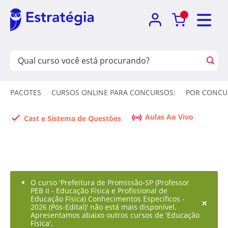
PACOTES
CURSOS ONLINE PARA CONCURSOS:
POR CONCU
Aulas Ao Vivo
Cast e Sistema de Questões
O curso 'Prefeitura de Promissão-SP (Professor
PEB II - Educação Física e Profissional de
Educação Física) Conhecimentos Específicos -
×
2026 (Pós-Edital)' não está mais disponível.
Apresentamos abaixo outros cursos de 'Educação
Física'.