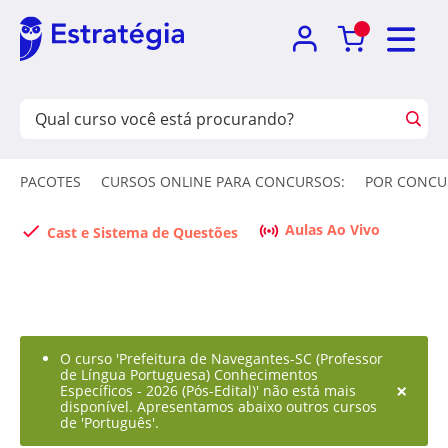
PACOTES
CURSOS ONLINE PARA CONCURSOS:
POR CONCU
Aulas Ao Vivo
Cast e Sistema de Questões
O curso 'Prefeitura de Navegantes-SC (Professor
de Língua Portuguesa) Conhecimentos
×
Específicos - 2026 (Pós-Edital)' não está mais
disponível. Apresentamos abaixo outros cursos
de 'Português'.