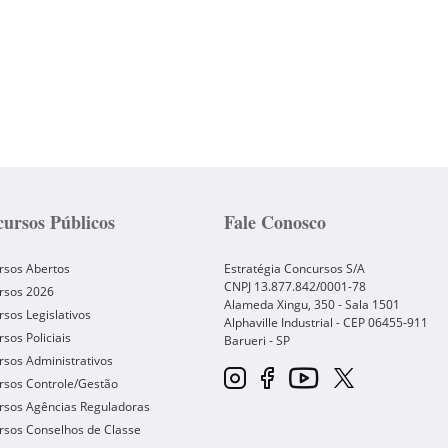
ursos Públicos
Fale Conosco
rsos Abertos
Estratégia Concursos S/A
CNPJ 13.877.842/0001-78
rsos 2026
Alameda Xingu, 350 - Sala 1501
sos Legislativos
Alphaville Industrial - CEP
06455-911
sos Policiais
Barueri
-
SP
sos Administrativos
rsos Controle/Gestão
rsos Agências Reguladoras
rsos Conselhos de Classe