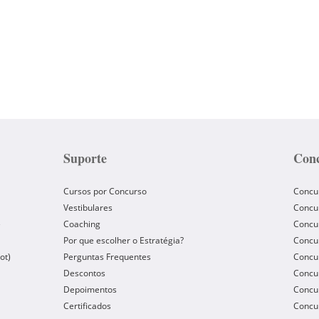
Suporte
Conc
Cursos por Concurso
Concu
Vestibulares
Concu
e
Coaching
Concur
Por que escolher o Estratégia?
Concur
ot)
Perguntas Frequentes
Concur
Descontos
Concu
Depoimentos
Concu
Certificados
Concu