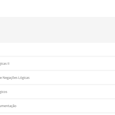
icas II
 e Negações Lógicas
gicos
gumentação