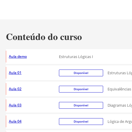
Conteúdo do curso
Aula demo
Estruturas Lógicas I
Aula 01
Estruturas Lóg
Disponível
Aula 02
Equivalências
Disponível
Aula 03
Diagramas Ló
Disponível
Aula 04
Lógica de Ar
Disponível