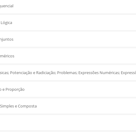
quencial
 Lógica
njuntos
méricos
icas; Potenciação e Radiciação; Problemas; Expressões Numéricas; Expressõ
o e Proporção
 Simples e Composta