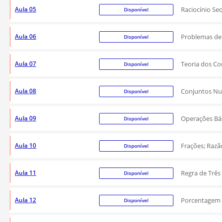
Aula 05
Raciocínio Se
Disponível
Aula 06
Problemas de
Disponível
Aula 07
Teoria dos Co
Disponível
Aula 08
Conjuntos Nu
Disponível
Aula 09
Operações Bás
Disponível
Aula 10
Frações; Razã
Disponível
Aula 11
Regra de Três
Disponível
Aula 12
Porcentagem
Disponível