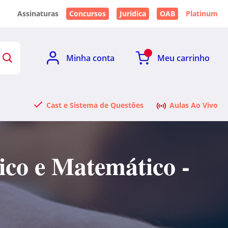
Assinaturas
Concursos
Jurídica
OAB
Platinum
Minha conta
Meu carrinho
Cast e Sistema de Questões
Aulas Ao Vivo
ico e Matemático -