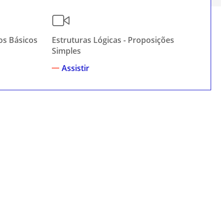
ios Básicos
Estruturas Lógicas - Proposições
Es
Simples
Co
Assistir