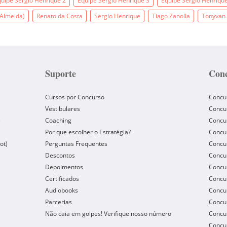
uipe Sergio Henrique 2
Equipe Sergio Henrique 3
Equipe Sergio Henriqu
 Almeida)
Renato da Costa
Sergio Henrique
Tiago Zanolla
Tonyvan 
Suporte
Conc
Cursos por Concurso
Concu
Vestibulares
Concu
e
Coaching
Concur
Por que escolher o Estratégia?
Concur
ot)
Perguntas Frequentes
Concur
Descontos
Concu
Depoimentos
Concu
Certificados
Concu
Audiobooks
Concur
Parcerias
Concu
Não caia em golpes! Verifique nosso número
Concu
Concur