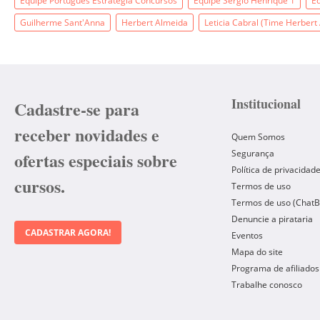
Equipe Português Estratégia Concursos
Equipe Sergio Henrique 1
Eq
Guilherme Sant'Anna
Herbert Almeida
Leticia Cabral (Time Herbert
Institucional
Cadastre-se para
receber novidades e
Quem Somos
Segurança
ofertas especiais sobre
Política de privacidad
cursos.
Termos de uso
Termos de uso (ChatB
Denuncie a pirataria
CADASTRAR AGORA!
Eventos
Mapa do site
Programa de afiliados
Trabalhe conosco