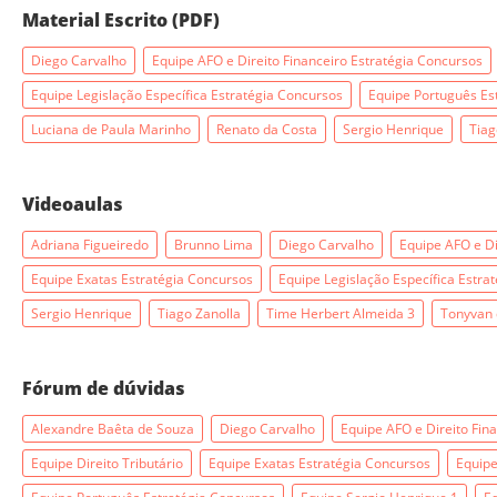
Material Escrito (PDF)
Diego Carvalho
Equipe AFO e Direito Financeiro Estratégia Concursos
Equipe Legislação Específica Estratégia Concursos
Equipe Português Es
Luciana de Paula Marinho
Renato da Costa
Sergio Henrique
Tiag
Videoaulas
Adriana Figueiredo
Brunno Lima
Diego Carvalho
Equipe AFO e Di
Equipe Exatas Estratégia Concursos
Equipe Legislação Específica Estra
Sergio Henrique
Tiago Zanolla
Time Herbert Almeida 3
Tonyvan 
Fórum de dúvidas
Alexandre Baêta de Souza
Diego Carvalho
Equipe AFO e Direito Fin
Equipe Direito Tributário
Equipe Exatas Estratégia Concursos
Equipe