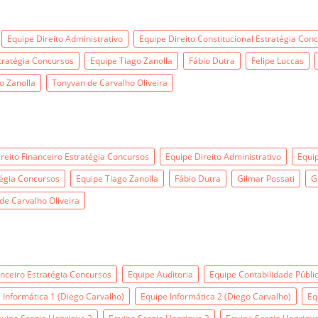
Equipe Direito Administrativo
Equipe Direito Constitucional Estratégia Con
tratégia Concursos
Equipe Tiago Zanolla
Fábio Dutra
Felipe Luccas
o Zanolla
Tonyvan de Carvalho Oliveira
reito Financeiro Estratégia Concursos
Equipe Direito Administrativo
Equip
tégia Concursos
Equipe Tiago Zanolla
Fábio Dutra
Gilmar Possati
G
de Carvalho Oliveira
anceiro Estratégia Concursos
Equipe Auditoria
Equipe Contabilidade Públi
 Informática 1 (Diego Carvalho)
Equipe Informática 2 (Diego Carvalho)
Eq