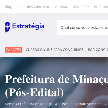
Blog
Radar dos Concursos
Receita
INSS
PRF
Professo
PACOTES
CURSOS ONLINE PARA CONCURSOS:
POR CONCU
Prefeitura de Minaçu
(Pós-Edital)
Home
Prefeitura de Minaçu-GO (Fiscal de Tributos) Pacote - 20