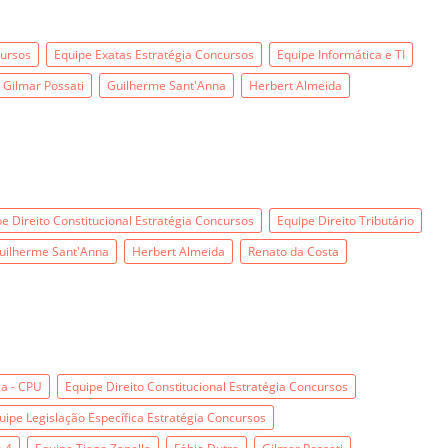
cursos
Equipe Exatas Estratégia Concursos
Equipe Informática e TI
Gilmar Possati
Guilherme Sant'Anna
Herbert Almeida
e Direito Constitucional Estratégia Concursos
Equipe Direito Tributário
uilherme Sant'Anna
Herbert Almeida
Renato da Costa
ca - CPU
Equipe Direito Constitucional Estratégia Concursos
uipe Legislação Específica Estratégia Concursos