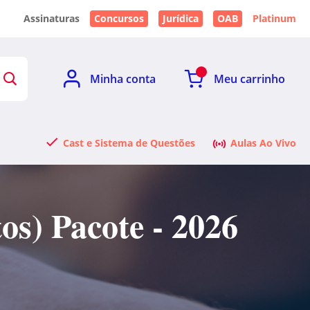
Assinaturas
Concursos
Jurídica
OAB
Platinum
Minha conta
Meu carrinho
Cast e Sistema de Questões
Aulas Ao Vivo
os) Pacote - 2026