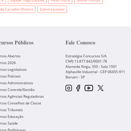
e 4
Equipe Tiago Zanolla
Fábio Dutra
Gilmar Possati
de Carvalho Oliveira
Zulmiro Junnior
ursos Públicos
Fale Conosco
rsos Abertos
Estratégia Concursos S/A
CNPJ 13.877.842/0001-78
rsos 2026
Alameda Xingu, 350 - Sala 1501
sos Legislativos
Alphaville Industrial - CEP
06455-911
sos Policiais
Barueri
-
SP
sos Administrativos
rsos Controle/Gestão
rsos Agências Reguladoras
rsos Conselhos de Classe
sos Tribunais
rsos Educação
rsos Saúde
sos Prefeituras