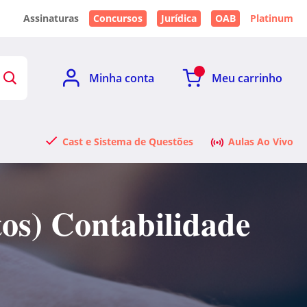
Assinaturas
Concursos
Jurídica
OAB
Platinum
Minha conta
Meu carrinho
Cast e Sistema de Questões
Aulas Ao Vivo
tos) Contabilidade