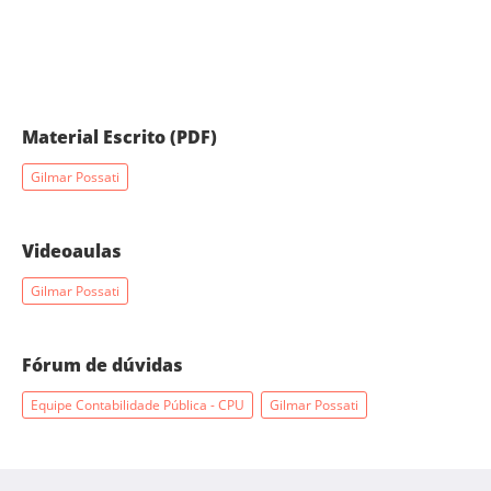
Material Escrito (PDF)
Gilmar Possati
Videoaulas
Gilmar Possati
Fórum de dúvidas
Equipe Contabilidade Pública - CPU
Gilmar Possati