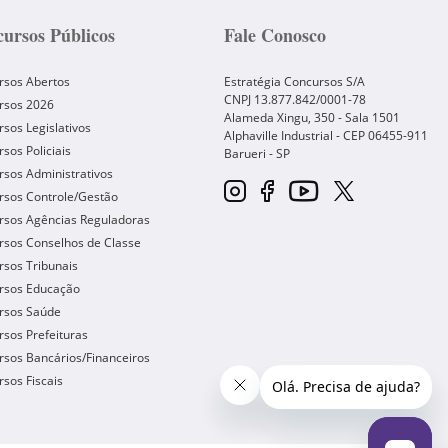
ursos Públicos
Fale Conosco
rsos Abertos
Estratégia Concursos S/A
CNPJ 13.877.842/0001-78
rsos 2026
Alameda Xingu, 350 - Sala 1501
sos Legislativos
Alphaville Industrial - CEP
06455-911
sos Policiais
Barueri
-
SP
sos Administrativos
rsos Controle/Gestão
rsos Agências Reguladoras
rsos Conselhos de Classe
sos Tribunais
rsos Educação
rsos Saúde
sos Prefeituras
sos Bancários/Financeiros
sos Fiscais