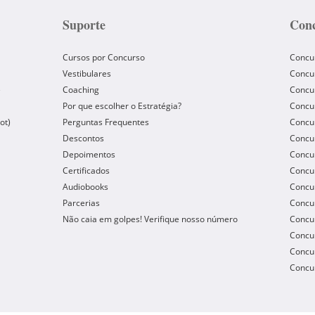
Suporte
Conc
Cursos por Concurso
Concu
Vestibulares
Concu
e
Coaching
Concur
Por que escolher o Estratégia?
Concur
ot)
Perguntas Frequentes
Concur
Descontos
Concu
Depoimentos
Concu
Certificados
Concu
Audiobooks
Concur
Parcerias
Concu
Não caia em golpes! Verifique nosso número
Concu
Concur
Concur
Concur