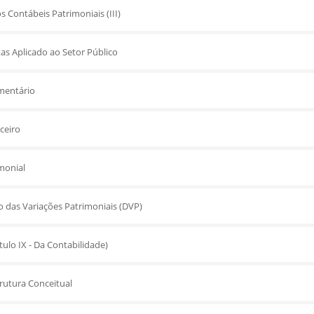
 Contábeis Patrimoniais (III)
as Aplicado ao Setor Público
mentário
ceiro
monial
das Variações Patrimoniais (DVP)
ítulo IX - Da Contabilidade)
rutura Conceitual