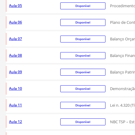
Aula 05
Procedimentos
Disponível
Aula 06
Plano de Cont
Disponível
Aula 07
Balanço Orça
Disponível
Aula 08
Balanço Finan
Disponível
Aula 09
Balanço Patri
Disponível
Aula 10
Demonstração 
Disponível
Aula 11
Lei n. 4.320 (T
Disponível
Aula 12
NBC TSP – Est
Disponível