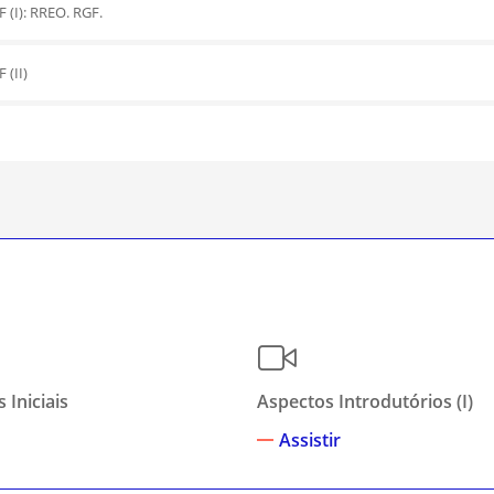
 (I): RREO. RGF.
 (II)
 Iniciais
Aspectos Introdutórios (I)
Assistir