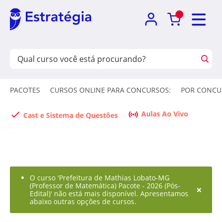
PACOTES
CURSOS ONLINE PARA CONCURSOS:
POR CONCU
Aulas Ao Vivo
Cast e Sistema de Questões
O curso 'Prefeitura de Mathias Lobato-MG
(Professor de Matemática) Pacote - 2026 (Pós-
×
Edital)' não está mais disponível. Apresentamos
abaixo outras opções de cursos.