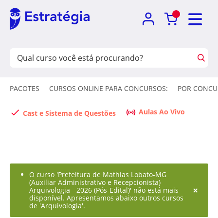
PACOTES
CURSOS ONLINE PARA CONCURSOS:
POR CONCU
Aulas Ao Vivo
Cast e Sistema de Questões
O curso 'Prefeitura de Mathias Lobato-MG
(Auxiliar Administrativo e Recepcionista)
×
Arquivologia - 2026 (Pós-Edital)' não está mais
disponível. Apresentamos abaixo outros cursos
de 'Arquivologia'.