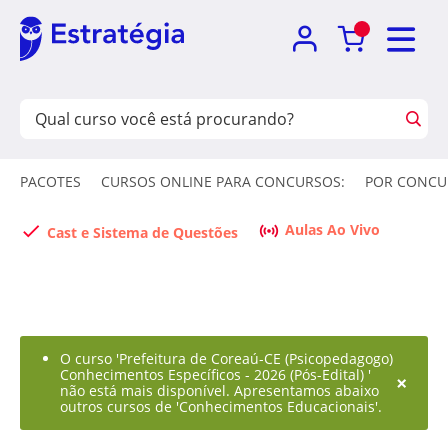
PACOTES
CURSOS ONLINE PARA CONCURSOS:
POR CONCU
Aulas Ao Vivo
Cast e Sistema de Questões
O curso 'Prefeitura de Coreaú-CE (Psicopedagogo)
Conhecimentos Específicos - 2026 (Pós-Edital) '
×
não está mais disponível. Apresentamos abaixo
outros cursos de 'Conhecimentos Educacionais'.