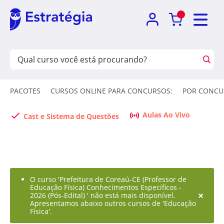
PACOTES
CURSOS ONLINE PARA CONCURSOS:
POR CONCU
Aulas Ao Vivo
Cast e Sistema de Questões
O curso 'Prefeitura de Coreaú-CE (Professor de
Educação Física) Conhecimentos Específicos -
×
2026 (Pós-Edital) ' não está mais disponível.
Apresentamos abaixo outros cursos de 'Educação
Física'.