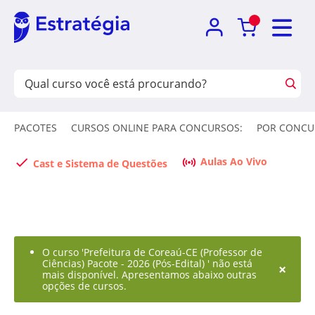
PACOTES
CURSOS ONLINE PARA CONCURSOS:
POR CONCU
Aulas Ao Vivo
Cast e Sistema de Questões
O curso 'Prefeitura de Coreaú-CE (Professor de
Ciências) Pacote - 2026 (Pós-Edital) ' não está
×
mais disponível. Apresentamos abaixo outras
opções de cursos.