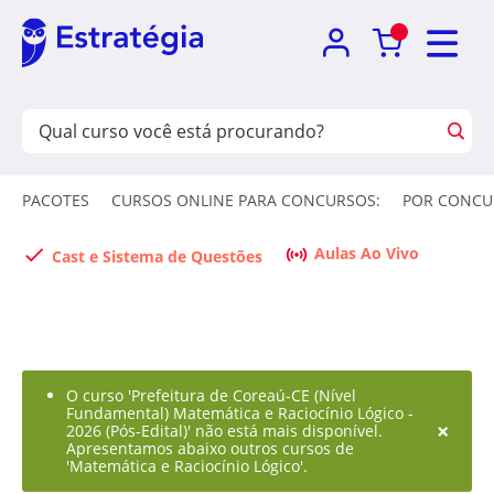
PACOTES
CURSOS ONLINE PARA CONCURSOS:
POR CONCU
Aulas Ao Vivo
Cast e Sistema de Questões
O curso 'Prefeitura de Coreaú-CE (Nível
Fundamental) Matemática e Raciocínio Lógico -
×
2026 (Pós-Edital)' não está mais disponível.
Apresentamos abaixo outros cursos de
'Matemática e Raciocínio Lógico'.