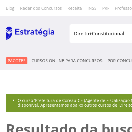
Blog
Radar dos Concursos
Receita
INSS
PRF
Professo
PACOTES
CURSOS ONLINE PARA CONCURSOS:
POR CONCU
O curso 'Prefeitura de Coreaú-CE (Agente de Fiscalização 
disponível. Apresentamos abaixo outros cursos de 'Direito
Resultado da bus