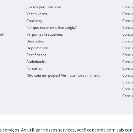
Cursos por Concurso
Concu
Vestibulares
Concu
e
Coaching
Concur
Por que escolher o Estratégia?
Concur
ot)
Perguntas Frequentes
Concur
Descontos
Concu
Depoimentos
Concu
Certificados
Concu
Audiobooks
Concur
Parcerias
Concu
Não caia em golpes! Verifique nosso número
Concu
Concur
Concur
Concur