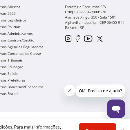
rsos Abertos
Estratégia Concursos S/A
CNPJ 13.877.842/0001-78
rsos 2026
Alameda Xingu, 350 - Sala 1501
sos Legislativos
Alphaville Industrial - CEP
06455-911
sos Policiais
Barueri
-
SP
sos Administrativos
rsos Controle/Gestão
rsos Agências Reguladoras
rsos Conselhos de Classe
sos Tribunais
rsos Educação
rsos Saúde
sos Prefeituras
sos Bancários/Financeiros
sos Fiscais