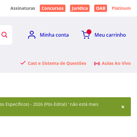
Assinaturas
Concursos
Jurídica
OAB
Platinum
Minha conta
Meu carrinho
Cast e Sistema de Questões
Aulas Ao Vivo
 Específicos) - 2026 (Pós-Edital) ' não está mais
×