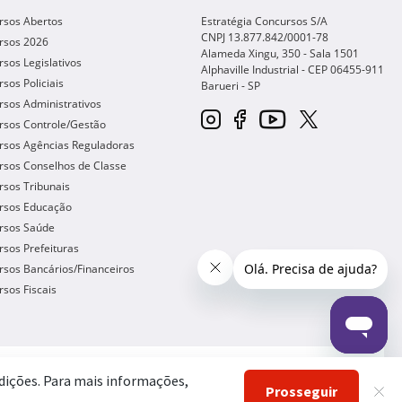
rsos Abertos
Estratégia Concursos S/A
CNPJ 13.877.842/0001-78
rsos 2026
Alameda Xingu, 350 - Sala 1501
sos Legislativos
Alphaville Industrial - CEP
06455-911
sos Policiais
Barueri
-
SP
sos Administrativos
rsos Controle/Gestão
rsos Agências Reguladoras
rsos Conselhos de Classe
sos Tribunais
rsos Educação
rsos Saúde
sos Prefeituras
sos Bancários/Financeiros
sos Fiscais