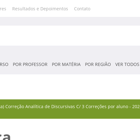
res
Resultados e Depoimentos
Contato
RSO
POR PROFESSOR
POR MATÉRIA
POR REGIÃO
VER TODOS
) Correção Analítica de Discursivas C/ 3 Correções por aluno - 202
ca