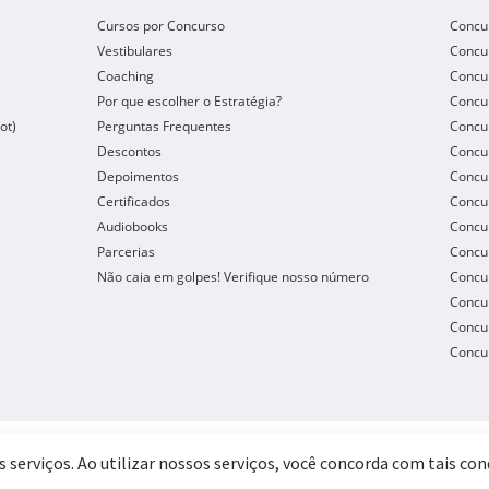
Cursos por Concurso
Concu
Vestibulares
Concu
e
Coaching
Concur
Por que escolher o Estratégia?
Concur
ot)
Perguntas Frequentes
Concur
Descontos
Concu
Depoimentos
Concu
Certificados
Concu
Audiobooks
Concur
Parcerias
Concu
Não caia em golpes! Verifique nosso número
Concu
Concur
Concur
Concur