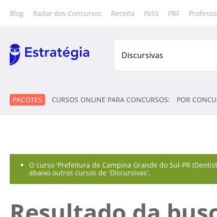
Blog
Radar dos Concursos
Receita
INSS
PRF
Professo
PACOTES
CURSOS ONLINE PARA CONCURSOS:
POR CONCU
O curso 'Prefeitura de Campina Grande do Sul-PR (Dentista
abaixo outros cursos de 'Discursivas'.
Resultado da bus