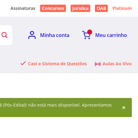
Assinaturas
Concursos
Jurídica
OAB
Platinum
Minha conta
Meu carrinho
Cast e Sistema de Questões
Aulas Ao Vivo
6 (Pós-Edital)' não está mais disponível. Apresentamos
×