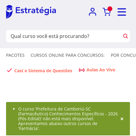
PACOTES
CURSOS ONLINE PARA CONCURSOS:
POR CONCU
Aulas Ao Vivo
Cast e Sistema de Questões
O curso 'Prefeitura de Camboriú-SC
(Farmacêutico) Conhecimentos Específicos - 2026
×
(Pós-Edital)' não está mais disponível.
Apresentamos abaixo outros cursos de
'Farmácia'.