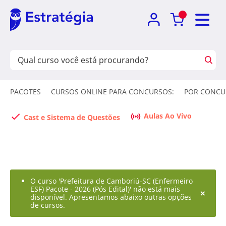
PACOTES
CURSOS ONLINE PARA CONCURSOS:
POR CONCU
Aulas Ao Vivo
Cast e Sistema de Questões
O curso 'Prefeitura de Camboriú-SC (Enfermeiro
ESF) Pacote - 2026 (Pós Edital)' não está mais
×
disponível. Apresentamos abaixo outras opções
de cursos.