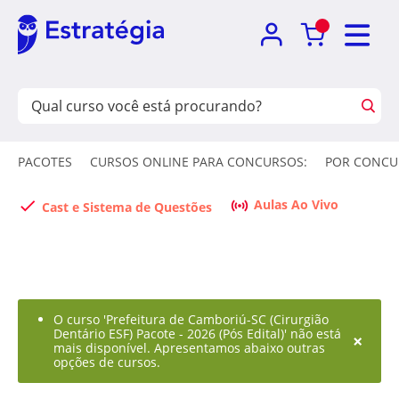
PACOTES
CURSOS ONLINE PARA CONCURSOS:
POR CONCU
Aulas Ao Vivo
Cast e Sistema de Questões
O curso 'Prefeitura de Camboriú-SC (Cirurgião
Dentário ESF) Pacote - 2026 (Pós Edital)' não está
×
mais disponível. Apresentamos abaixo outras
opções de cursos.