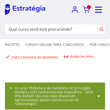
PACOTES
CURSOS ONLINE PARA CONCURSOS:
POR CONCU
Aulas Ao Vivo
Cast e Sistema de Questões
O curso 'Prefeitura de Camboriú-SC (Cirurgião
Dentário ESF) Conhecimentos Específicos - 2026
×
(Pós-Edital)' não está mais disponível.
Apresentamos abaixo outros cursos de
'Odontologia'.