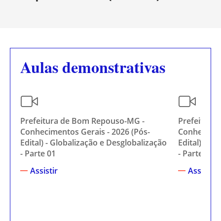
Aulas demonstrativas
Prefeitura de Bom Repouso-MG -
Prefeitura
Conhecimentos Gerais - 2026 (Pós-
Conhecimen
Edital) - Globalização e Desglobalização
Edital) - G
- Parte 01
- Parte 02
Assistir
Assistir