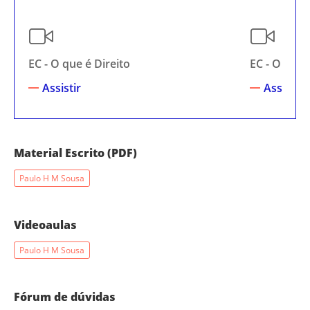
EC - O que é Direito
EC - O que é
Assistir
Assistir
Material Escrito (PDF)
Paulo H M Sousa
Videoaulas
Paulo H M Sousa
Fórum de dúvidas